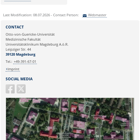
Last Modification: 08.07.2026 - Contact Person:
Webmaster
Sie können eine Nachricht versenden an:
Webmaster
CONTACT
Ihre E-Mailadresse:
Otto-von-Guericke-Universität
Medizinische Fakultät
Universitätsklinikum Magdeburg A.ö.R.
Ihr Anliegen:
Leipziger Str. 44
39120 Magdeburg
Tel.:
+49-391-67-01
Imprint
SOCIAL MEDIA