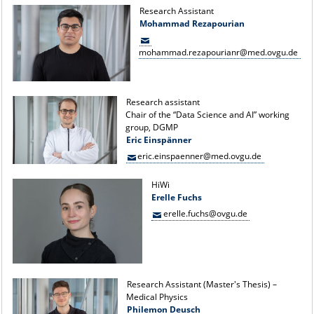
Research Assistant
Mohammad Rezapourian
mohammad.rezapourianr@med.ovgu.de
Research assistant
Chair of the “Data Science and AI” working
group, DGMP
Eric Einspänner
eric.einspaenner@med.ovgu.de
HiWi
Erelle Fuchs
erelle.fuchs@ovgu.de
Research Assistant (Master's Thesis) –
Medical Physics
Philemon Deusch