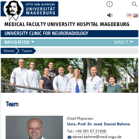
MEDICAL FACULTY
UNIVERSITY HOSPITAL MAGDEBURG
UNIVERSITY CLINIC FOR NEURORADIOLOGY
CLINIC
Home
Team
NEUVANET SAN
REFERRING PHYSICIANS/PATIENTS
TEAM
RESEARCH
TEACHING
EVENTS
Team
Chief Physician
Univ.-Prof. Dr. med. Daniel Behme
Tel.:
+49 391 67 21608
daniel.behme@med.ovgu.de