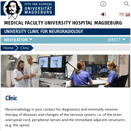
MEDICAL FACULTY
UNIVERSITY HOSPITAL MAGDEBURG
UNIVERSITY CLINIC FOR NEURORADIOLOGY
CLINIC
Home
Clinic
NEUVANET SAN
REFERRING PHYSICIANS/PATIENTS
TEAM
RESEARCH
TEACHING
EVENTS
Clinic
Neuroradiology is your contact for diagnostics and minimally invasive
therapy of diseases and changes of the nervous system, i.e. of the brain
and spinal cord, peripheral nerves and the immediate adjacent structures
(e.g. the spine).