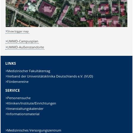
Show bigger map
UMMD-Campusplan
Sicherheitsabfrage:
UMMD-Außenstandorte
LINKS
Medizinischer Fakultätentag
Lösung:
Verband der Universitätsklinika Deutschlands e.V. (VUD)
Fördervereine
SERVICE
Personensuche
Kliniken/Institute/Einrichtungen
Veranstaltungskalender
Informationsmaterial
Medizinisches Versorgungszentrum