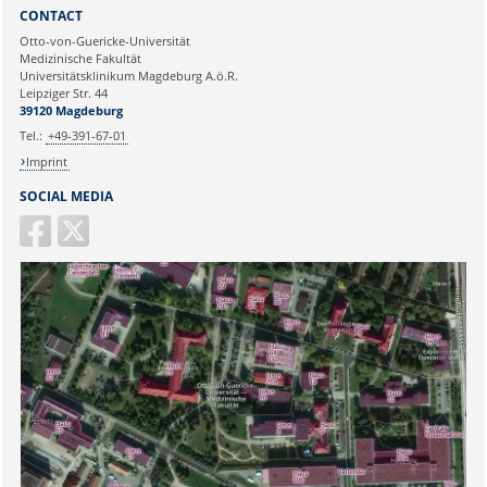
Sie können eine Nachricht versenden an:
Webmaster
CONTACT
Ihre E-Mailadresse:
Otto-von-Guericke-Universität
Medizinische Fakultät
Universitätsklinikum Magdeburg A.ö.R.
Ihr Anliegen:
Leipziger Str. 44
39120 Magdeburg
Tel.:
+49-391-67-01
Imprint
SOCIAL MEDIA