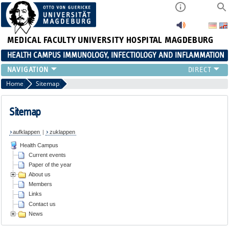
MEDICAL FACULTY
UNIVERSITY HOSPITAL MAGDEBURG
HEALTH CAMPUS IMMUNOLOGY, INFECTIOLOGY AND INFLAMMATION
CURRENT EVENTS
Home
Sitemap
PAPER OF THE YEAR
ABOUT US
Sitemap
MEMBERS
aufklappen
|
zuklappen
LINKS
Health Campus
CONTACT US
Current events
NEWS
Paper of the year
About us
Members
Links
Contact us
News