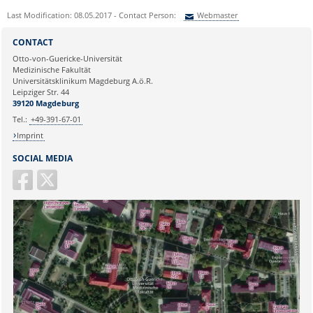
Last Modification: 08.05.2017 - Contact Person:
Webmaster
Sie können eine Nachricht versenden an:
Webmaster
CONTACT
Ihre E-Mailadresse:
Otto-von-Guericke-Universität
Medizinische Fakultät
Universitätsklinikum Magdeburg A.ö.R.
Ihr Anliegen:
Leipziger Str. 44
39120 Magdeburg
Tel.:
+49-391-67-01
Imprint
SOCIAL MEDIA