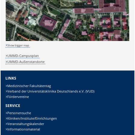
Sicherheitsabfrage:
Lösung:
Show bigger map
UMMD-Campusplan
UMMD-Außenstandorte
LINKS
Medizinischer Fakultätentag
Verband der Universitätsklinika Deutschlands e.V. (VUD)
Fördervereine
SERVICE
Personensuche
Kliniken/Institute/Einrichtungen
Veranstaltungskalender
Informationsmaterial