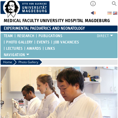
MEDICAL FACULTY
UNIVERSITY HOSPITAL MAGDEBURG
EXPERIMENTAL PAEDIATRICS AND NEONATOLOGY
TEAM
RESEARCH
PUBLICATIONS
PHOTO GALLERY
EVENTS
JOB VACANCIES
LECTURES
AWARDS
LINKS
Home
Photo Gallery