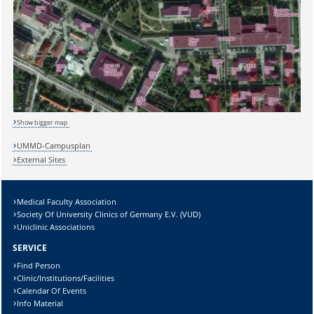
Show bigger map
UMMD-Campusplan
Sicherheitsabfrage:
External Sites
Medical Faculty Association
Society Of University Clinics of Germany E.V. (VUD)
Uniclinic Associations
Lösung:
SERVICE
Find Person
Clinic/Institutions/Facilities
Calendar Of Events
Info Material