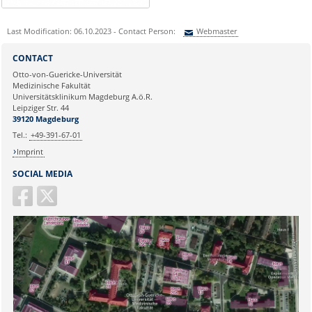
Last Modification: 06.10.2023 - Contact Person:
Webmaster
Sie können eine Nachricht versenden an:
Webmaster
CONTACT
Ihre E-Mailadresse:
Otto-von-Guericke-Universität
Medizinische Fakultät
Universitätsklinikum Magdeburg A.ö.R.
Ihr Anliegen:
Leipziger Str. 44
39120 Magdeburg
Tel.:
+49-391-67-01
Imprint
SOCIAL MEDIA