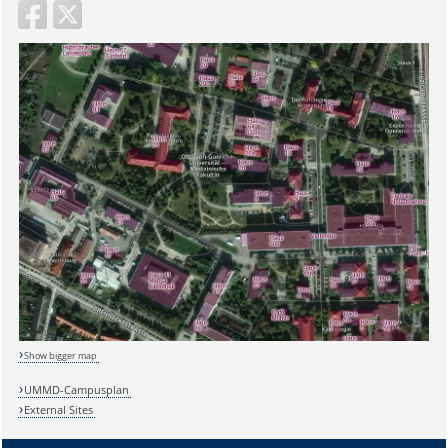
Sicherheitsabfrage:
Show bigger map
Lösung:
UMMD-Campusplan
External Sites