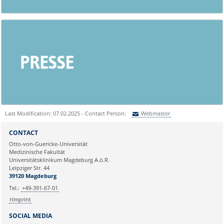
Last Modification: 07.02.2025 - Contact Person:
Webmaster
Sie können eine Nachricht versenden an:
Webmaster
CONTACT
Ihre E-Mailadresse:
Otto-von-Guericke-Universität
Medizinische Fakultät
Universitätsklinikum Magdeburg A.ö.R.
Ihr Anliegen:
Leipziger Str. 44
39120 Magdeburg
Tel.:
+49-391-67-01
Imprint
SOCIAL MEDIA