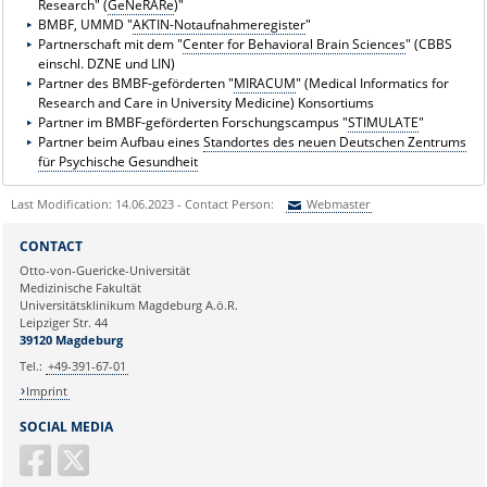
Research" (
GeNeRARe
)"
BMBF, UMMD "
AKTIN-Notaufnahmeregister
"
Partnerschaft mit dem "
Center for Behavioral Brain Sciences
" (CBBS
einschl. DZNE und LIN)
Partner des BMBF-geförderten "
MIRACUM
" (Medical Informatics for
Research and Care in University Medicine) Konsortiums
Partner im BMBF-geförderten Forschungscampus "
STIMULATE
"
Partner beim Aufbau eines
Standortes des neuen Deutschen Zentrums
für Psychische Gesundheit
Last Modification: 14.06.2023 - Contact Person:
Webmaster
Sie können eine Nachricht versenden an:
Webmaster
CONTACT
Ihre E-Mailadresse:
Otto-von-Guericke-Universität
Medizinische Fakultät
Universitätsklinikum Magdeburg A.ö.R.
Ihr Anliegen:
Leipziger Str. 44
39120 Magdeburg
Tel.:
+49-391-67-01
Imprint
SOCIAL MEDIA