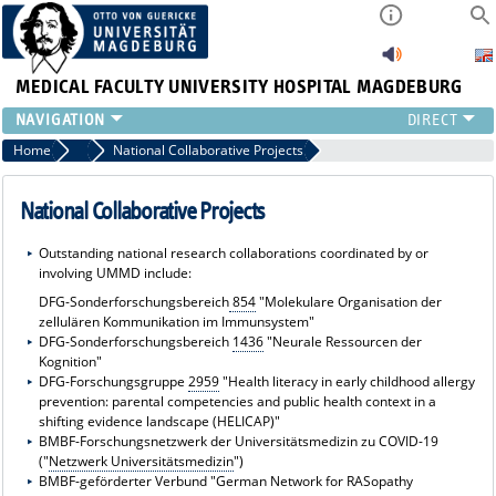
MEDICAL FACULTY
UNIVERSITY HOSPITAL MAGDEBURG
INSTITUTE
Home
Joint Projects of the University Medical Center Magdeburg
National Collaborative Projects
CLINIC
CENTRAL FACILITIES
National Collaborative Projects
RESEARCH
Outstanding national research collaborations coordinated by or
PRESS
involving UMMD include:
INTERNATIONAL
DFG-Sonderforschungsbereich
854
"Molekulare Organisation der
INTRANET
zellulären Kommunikation im Immunsystem"
DFG-Sonderforschungsbereich
1436
"Neurale Ressourcen der
ABOUT US
Kognition"
DFG-Forschungsgruppe
2959
"Health literacy in early childhood allergy
prevention: parental competencies and public health context in a
shifting evidence landscape (HELICAP)"
BMBF-Forschungsnetzwerk der Universitätsmedizin zu COVID-19
("
Netzwerk Universitätsmedizin
")
BMBF-geförderter Verbund "German Network for RASopathy