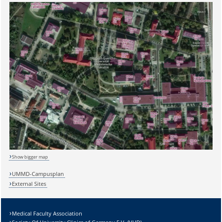
Sicherheitsabfrage:
Show bigger map
Lösung:
UMMD-Campusplan
External Sites
Medical Faculty Association