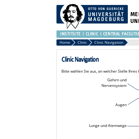
ME
UN
INSTITUTE
CLINIC
CENTRAL FACILITI
Home
Clinic
Clinic Navigation
Clinic Navigation
Bitte wählen Sie aus, an welcher Stelle Ihre
Gehirn und
Nervensystem
Augen
Lunge und Atemwege