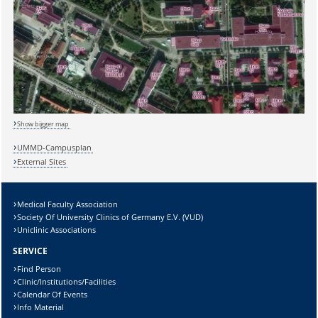
Show bigger map
UMMD-Campusplan
Sicherheitsabfrage:
External Sites
Medical Faculty Association
Society Of University Clinics of Germany E.V. (VUD)
Uniclinic Associations
Lösung:
SERVICE
Find Person
Clinic/Institutions/Facilities
Calendar Of Events
Info Material