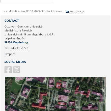
Last Modification: 06.10.2023 - Contact Person:
Webmaster
Sie können eine Nachricht versenden an:
Webmaster
CONTACT
Ihre E-Mailadresse:
Otto-von-Guericke-Universität
Medizinische Fakultät
Universitätsklinikum Magdeburg A.ö.R.
Ihr Anliegen:
Leipziger Str. 44
39120 Magdeburg
Tel.:
+49-391-67-01
Imprint
SOCIAL MEDIA