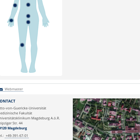
Webmaster
Webmaster
ONTACT
tto-von-Guericke-Universität
edizinische Fakultät
niversitätsklinikum Magdeburg A.ö.R.
eipziger Str. 44
9120 Magdeburg
el.:
+49-391-67-01