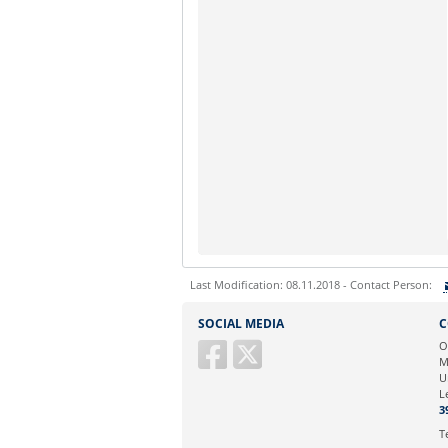
Last Modification: 08.11.2018 - Contact Person:
Sie können eine Nachricht versenden an:
SOCIAL MEDIA
C
Ihre E-Mailadresse:
O
M
U
Ihr Anliegen:
L
3
T