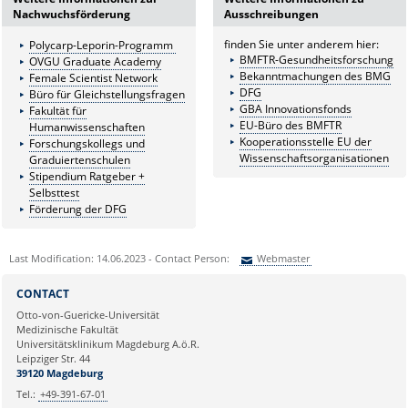
Nachwuchsförderung
Ausschreibungen
finden Sie unter anderem hier:
Polycarp-Leporin-Programm
BMFTR-Gesundheitsforschung
OVGU Graduate Academy
Bekanntmachungen des BMG
Female Scientist Network
DFG
Büro für Gleichstellungsfragen
GBA Innovationsfonds
Fakultät für
EU-Büro des BMFTR
Humanwissenschaften
Kooperationsstelle EU der
Forschungskollegs und
Wissenschaftsorganisationen
Graduiertenschulen
Stipendium Ratgeber +
Selbsttest
Förderung der DFG
Last Modification: 14.06.2023 - Contact Person:
Webmaster
Sie können eine Nachricht versenden an:
Webmaster
CONTACT
Ihre E-Mailadresse:
Otto-von-Guericke-Universität
Medizinische Fakultät
Universitätsklinikum Magdeburg A.ö.R.
Ihr Anliegen:
Leipziger Str. 44
39120 Magdeburg
Tel.:
+49-391-67-01