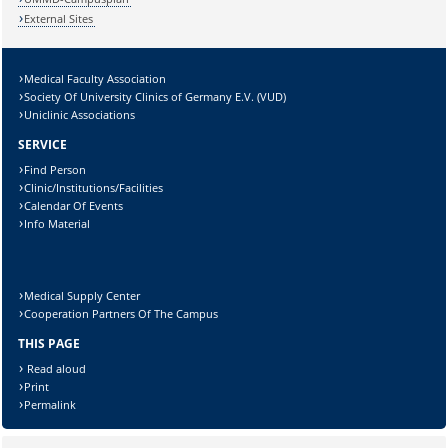
External Sites
Medical Faculty Association
Lösung:
Society Of University Clinics of Germany E.V. (VUD)
Uniclinic Associations
SERVICE
Find Person
Clinic/Institutions/Facilities
Calendar Of Events
Info Material
Medical Supply Center
Cooperation Partners Of The Campus
THIS PAGE
Read aloud
Print
Permalink