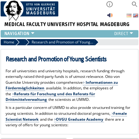
MEDICAL FACULTY
UNIVERSITY HOSPITAL MAGDEBURG
INSTITUTE
Home
Research
Research and Promotion of Young Scientists
CLINIC
CENTRAL FACILITIES
Research and Promotion of Young Scientists
RESEARCH
For all universities and university hospitals, research funding through
PRESS
externally raised third-party funds is of utmost relevance. Otto von
INTERNATIONAL
Guericke University provides comprehensive
Informationen zu
Fördermöglichkeiten
available. In addition, the employees of
INTRANET
the
Referats für Forschung und des Referats für
ABOUT US
Drittmittelverwaltung
the scientists at UMMD.
It is a particular concern of UMMD to also provide structured training for
young scientists. In addition to structured doctoral programs,
Female
Scientist Network
and the
OVGU Graduate Academy
there are a
variety of offers for young scientists: