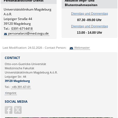
Personalärztlicher Dienst
Aktuelle Impf- und
Blutentnahmezeiten
Universitätsklinikum Magdeburg
A.ö.R.
Dienstag und Donnerstag
Leipziger Straße 44
07.30 -09.00 Uhr
39120 Magdeburg
Dienstag und Donnerstag
Tel.:
0391-6714418
13.00 - 14.00 Uhr
personalarzt@med.ovgu.de
Last Modification: 24.02.2026 - Contact Person:
Webmaster
Sie können eine Nachricht versenden an:
Webmaster
CONTACT
Ihre E-Mailadresse:
Otto-von-Guericke-Universität
Medizinische Fakultät
Universitätsklinikum Magdeburg A.ö.R.
Ihr Anliegen:
Leipziger Str. 44
39120 Magdeburg
Tel.:
+49-391-67-01
Imprint
SOCIAL MEDIA