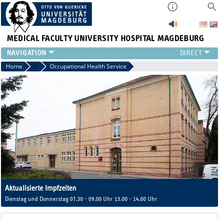
MEDICAL FACULTY
UNIVERSITY HOSPITAL MAGDEBURG
INSTITUTE
Home
Medical Administration
Occupational Health Service
CLINIC
CENTRAL FACILITIES
RESEARCH
PRESS
INTERNATIONAL
INTRANET
ABOUT US
Aktualisierte Impfzeiten
Dienstag und Donnerstag 07.30 - 09.00 Uhr 13.00 - 14.00 Uhr