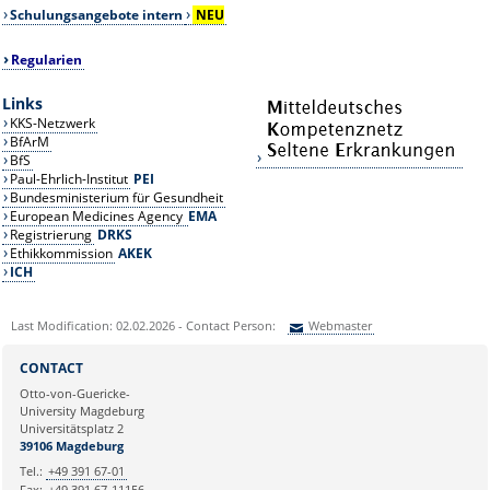
Schulungsangebote intern
NEU
Regularien
Links
KKS-Netzwerk
BfArM
BfS
Paul-Ehrlich-Institut
PEI
Bundesministerium für Gesundheit
European Medicines Agency
EMA
Registrierung
DRKS
Ethikkommission
AKEK
ICH
Last Modification: 02.02.2026 - Contact Person:
Webmaster
Sie können eine Nachricht versenden an:
Webmaster
CONTACT
Ihre E-Mailadresse:
Otto-von-Guericke-
University Magdeburg
Universitätsplatz 2
Ihr Anliegen:
39106 Magdeburg
Tel.:
+49 391 67-01
Fax:
+49 391 67-11156