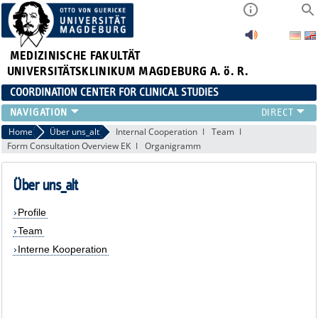
MEDIZINISCHE FAKULTÄT
UNIVERSITÄTSKLINIKUM MAGDEBURG A. ö. R.
COORDINATION CENTER FOR CLINICAL STUDIES
PROFILE
Home
Über uns_alt
Internal Cooperation
Team
Form Consultation Overview EK
Organigramm
ÜBER UNS_ALT
RANGE OF SERVICES
Über uns_alt
CURRENT
Profile
Team
Interne Kooperation