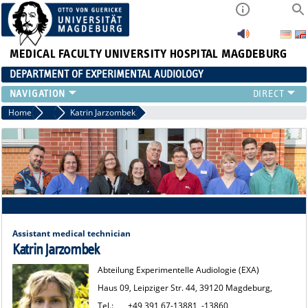
MEDICAL FACULTY
UNIVERSITY HOSPITAL MAGDEBURG
DEPARTMENT OF EXPERIMENTAL AUDIOLOGY
STAFF
Home
Staff
Katrin Jarzombek
PUBLICATIONS
TEACHING
RESEARCH
AUDIOLOGY
NEWS
Assistant medical technician
Katrin Jarzombek
Abteilung Experimentelle Audiologie (EXA)
Haus 09, Leipziger Str. 44, 39120 Magdeburg,
Tel.:
+49 391 67-13881, -13860