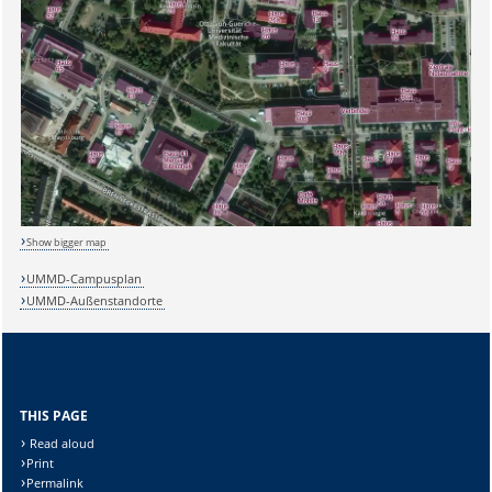
Sicherheitsabfrage:
Show bigger map
UMMD-Campusplan
Lösung:
UMMD-Außenstandorte
THIS PAGE
Read aloud
Print
Permalink