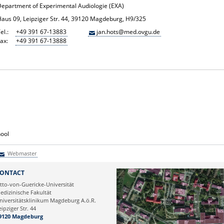
Department of Experimental Audiologie (EXA)
Haus 09, Leipziger Str. 44, 39120 Magdeburg, H9/325
el.:
+49 391 67-13883
jan.hots@med.ovgu.de
ax:
+49 391 67-13888
hool
Webmaster
Webmaster
ONTACT
tto-von-Guericke-Universität
edizinische Fakultät
niversitätsklinikum Magdeburg A.ö.R.
eipziger Str. 44
9120 Magdeburg