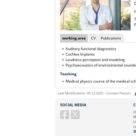
T
F
working area
CV
Publications
Auditory funcional diagnostics
Cochlea Implants
Loudness perception and modeling
Psychoacoustics of environmental sounds
Teaching
Medical physics course of the medical sc
Last Modification: 05.12.2025 - Contact Person:
Sie können eine Nachricht versenden an:
SOCIAL MEDIA
C
Ihre E-Mailadresse:
O
M
U
Ihr Anliegen:
L
3