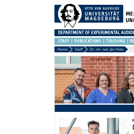
ME
UN
DEPARTMENT OF EXPERIMENTAL AUDIO
STAFF
PUBLICATIONS
TEACHING
R
Home
Staff
Dr. rer. nat. Jan Hots