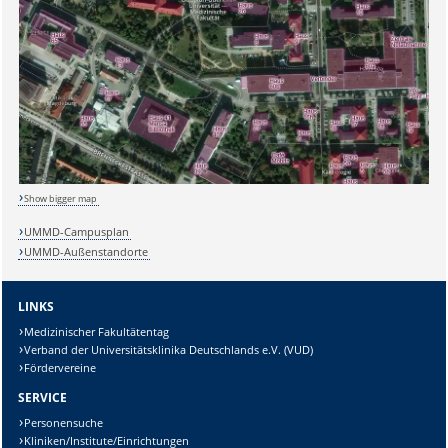
Show bigger map
UMMD-Campusplan
UMMD-Außenstandorte
Sicherheitsabfrage:
LINKS
Medizinischer Fakultätentag
Verband der Universitätsklinika Deutschlands e.V. (VUD)
Lösung:
Fördervereine
SERVICE
Personensuche
Kliniken/Institute/Einrichtungen