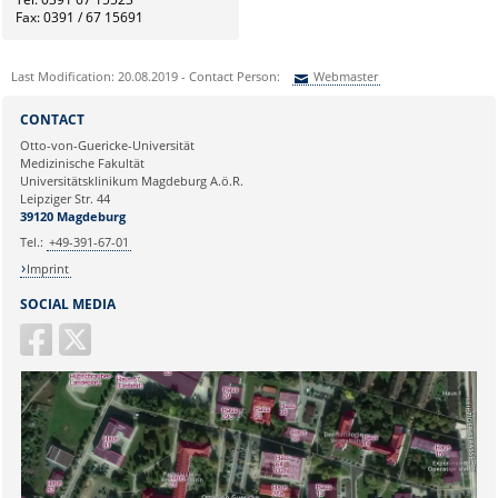
Fax: 0391 / 67 15691
Last Modification: 20.08.2019 - Contact Person:
Webmaster
Sie können eine Nachricht versenden an:
Webmaster
CONTACT
Ihre E-Mailadresse:
Otto-von-Guericke-Universität
Medizinische Fakultät
Universitätsklinikum Magdeburg A.ö.R.
Ihr Anliegen:
Leipziger Str. 44
39120 Magdeburg
Tel.:
+49-391-67-01
Imprint
SOCIAL MEDIA