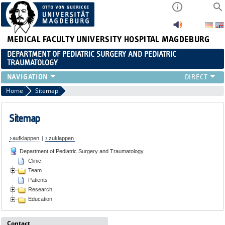
MEDICAL FACULTY
UNIVERSITY HOSPITAL MAGDEBURG
DEPARTMENT OF PEDIATRIC SURGERY AND PEDIATRIC
TRAUMATOLOGY
CLINIC
Home
Sitemap
TEAM
PATIENTS
Sitemap
RESEARCH
aufklappen
|
zuklappen
EDUCATION
Department of Pediatric Surgery and Traumatology
Clinic
Team
Patients
Research
Education
Contact