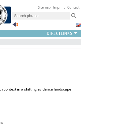
Sitemap
Imprint
Contact
th context in a shifting evidence landscape
ms