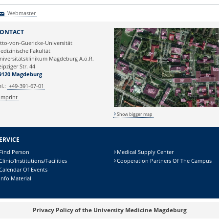
Webmaster
Webmaster
ONTACT
tto-von-Guericke-Universität
edizinische Fakultät
niversitätsklinikum Magdeburg A.ö.R.
eipziger Str. 44
9120 Magdeburg
el.:
+49-391-67-01
Imprint
Show bigger map
ERVICE
Find Person
Medical Supply Center
Clinic/Institutions/Facilities
Cooperation Partners Of The Campus
Calendar Of Events
Info Material
Privacy Policy of the University Medicine Magdeburg