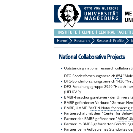
ME
UN
INSTITUTE
CLINIC
CENTRAL FACILITI
Home
Research
Research Profile
National Collaborative Projects
Outstanding national research collaborat
DFG-Sonderforschungsbereich
854
"Mole
DFG-Sonderforschungsbereich
1436
"Neu
DFG-Forschungsgruppe
2959
"Health lite
(HELICAP)"
BMBF-Forschungsnetzwerk der Universitä
BMBF-geförderter Verbund "German Netw
BMBF, UMMD "
AKTIN-Notaufnahmeregis
Partnerschaft mit dem "
Center for Behavi
Partner des BMBF-geförderten "
MIRACU
Partner im BMBF-geförderten Forschung
Partner beim Aufbau eines
Standortes de