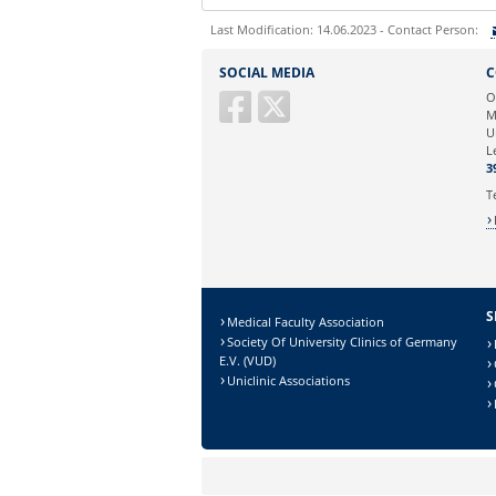
Last Modification: 14.06.2023 - Contact Person:
Sie können eine Nachricht versenden an:
SOCIAL MEDIA
C
Ihre E-Mailadresse:
O
M
U
Ihr Anliegen:
L
3
T
S
Medical Faculty Association
Society Of University Clinics of Germany
E.V. (VUD)
Uniclinic Associations
Sicherheitsabfrage: