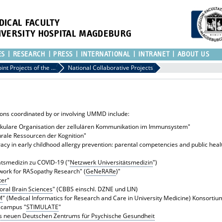
DICAL FACULTY
IVERSITY HOSPITAL MAGDEBURG
ES
RESEARCH
PRESS
INTERNATIONAL
INTRANET
ABOUT US
Joint Projects of the University Medical Center Magdeburg
National Collaborative Projects
ions coordinated by or involving UMMD include:
kulare Organisation der zellulären Kommunikation im Immunsystem"
rale Ressourcen der Kognition"
racy in early childhood allergy prevention: parental competencies and public heal
tsmedizin zu COVID-19 ("
Netzwerk Universitätsmedizin
")
ork for RASopathy Research" (
GeNeRARe
)"
ter
"
oral Brain Sciences
" (CBBS einschl. DZNE und LIN)
M
" (Medical Informatics for Research and Care in University Medicine) Konsortiu
scampus "
STIMULATE
"
s neuen Deutschen Zentrums für Psychische Gesundheit